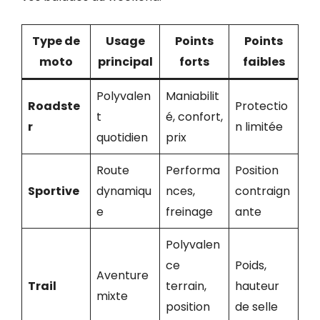
Type de
Usage
Points
Points
moto
principal
forts
faibles
Polyvalen
Maniabilit
Roadste
Protectio
t
é, confort,
r
n limitée
quotidien
prix
Route
Performa
Position
Sportive
dynamiqu
nces,
contraign
e
freinage
ante
Polyvalen
ce
Poids,
Aventure
Trail
terrain,
hauteur
mixte
position
de selle